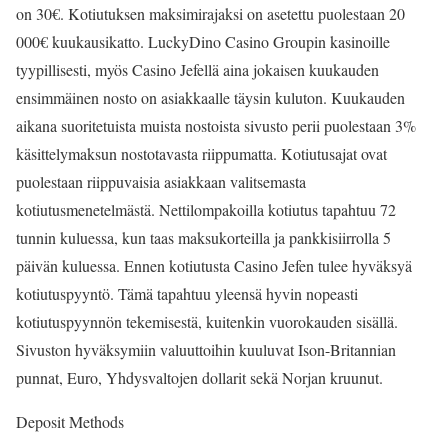
on 30€. Kotiutuksen maksimirajaksi on asetettu puolestaan 20
000€ kuukausikatto. LuckyDino Casino Groupin kasinoille
tyypillisesti, myös Casino Jefellä aina jokaisen kuukauden
ensimmäinen nosto on asiakkaalle täysin kuluton. Kuukauden
aikana suoritetuista muista nostoista sivusto perii puolestaan 3%
käsittelymaksun nostotavasta riippumatta. Kotiutusajat ovat
puolestaan riippuvaisia asiakkaan valitsemasta
kotiutusmenetelmästä. Nettilompakoilla kotiutus tapahtuu 72
tunnin kuluessa, kun taas maksukorteilla ja pankkisiirrolla 5
päivän kuluessa. Ennen kotiutusta Casino Jefen tulee hyväksyä
kotiutuspyyntö. Tämä tapahtuu yleensä hyvin nopeasti
kotiutuspyynnön tekemisestä, kuitenkin vuorokauden sisällä.
Sivuston hyväksymiin valuuttoihin kuuluvat Ison-Britannian
punnat, Euro, Yhdysvaltojen dollarit sekä Norjan kruunut.
Deposit Methods