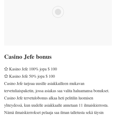
Casino Jefe bonus
Kasino Jefe
100% jopa $ 100
Kasino Jefe
50% jopa $ 100
Casino Jefe tarjoaa uusille asiakkailleen mukavan
tervetuliaispaketin, jossa asiakas saa valita haluamansa bonukset.
Casino Jefe tervetulobonus alkaa heti pelitilin luomisen
yhteydessä, kun uudelle asiakkaalle annetaan 11 ilmaiskierrosta.
Nämä ilmaiskierrokset pelaaja saa ilman talletusta sekä täysin