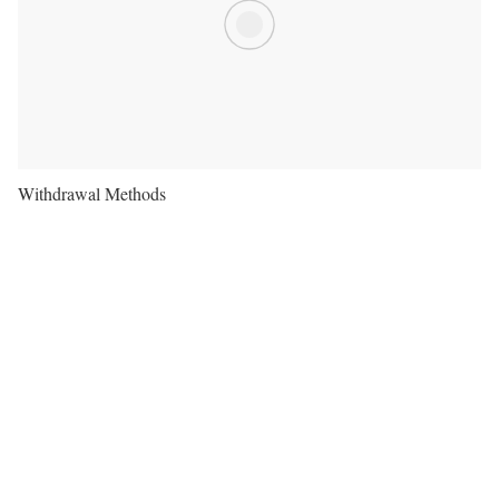
Withdrawal Methods