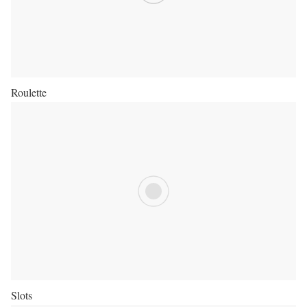
Roulette
Slots