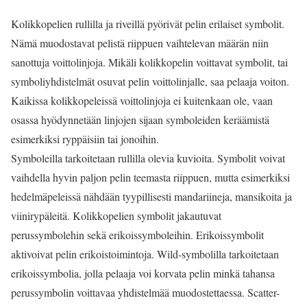
Kolikkopelien rullilla ja riveillä pyörivät pelin erilaiset symbolit.
Nämä muodostavat pelistä riippuen vaihtelevan määrän niin
sanottuja voittolinjoja. Mikäli kolikkopelin voittavat symbolit, tai
symboliyhdistelmät osuvat pelin voittolinjalle, saa pelaaja voiton.
Kaikissa kolikkopeleissä voittolinjoja ei kuitenkaan ole, vaan
osassa hyödynnetään linjojen sijaan symboleiden keräämistä
esimerkiksi ryppäisiin tai jonoihin.
Symboleilla tarkoitetaan rullilla olevia kuvioita. Symbolit voivat
vaihdella hyvin paljon pelin teemasta riippuen, mutta esimerkiksi
hedelmäpeleissä nähdään tyypillisesti mandariineja, mansikoita ja
viinirypäleitä. Kolikkopelien symbolit jakautuvat
perussymbolehin sekä erikoissymboleihin. Erikoissymbolit
aktivoivat pelin erikoistoimintoja. Wild-symbolilla tarkoitetaan
erikoissymbolia, jolla pelaaja voi korvata pelin minkä tahansa
perussymbolin voittavaa yhdistelmää muodostettaessa. Scatter-