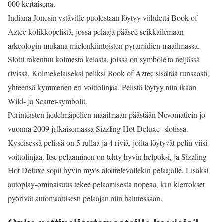
000 kertaisena.
Indiana Jonesin ystäville puolestaan löytyy viihdettä Book of
Aztec kolikkopelistä, jossa pelaaja pääsee seikkailemaan
arkeologin mukana mielenkiintoisten pyramidien maailmassa.
Slotti rakentuu kolmesta kelasta, joissa on symboleita neljässä
rivissä. Kolmekelaiseksi peliksi Book of Aztec sisältää runsaasti,
yhteensä kymmenen eri voittolinjaa. Pelistä löytyy niin ikään
Wild- ja Scatter-symbolit.
Perinteisten hedelmäpelien maailmaan päästään Novomaticin jo
vuonna 2009 julkaisemassa Sizzling Hot Deluxe -slotissa.
Kyseisessä pelissä on 5 rullaa ja 4 riviä, joilta löytyvät pelin viisi
voittolinjaa. Itse pelaaminen on tehty hyvin helpoksi, ja Sizzling
Hot Deluxe sopii hyvin myös aloittelevallekin pelaajalle. Lisäksi
autoplay-ominaisuus tekee pelaamisesta nopeaa, kun kierrokset
pyörivät automaattisesti pelaajan niin halutessaan.
Onko nettipeliautomaateille koodeja?