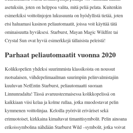
asetuksiin, joten on helppoa valita, mitä peliä pelata. Kuitenkin
esimerkiksi voittolinjojen lukusuunta on hyödyllistä tietää, joten
etsi haluamasi kasinon peliautomaatit, joissa voit käyttää tätä
ominaisuutta hyväksesi. Starburst, Mayan Magic Wildfire tai
Crystal Sun ovat hyviä esimerkkejä tällaisista peleistä!
Parhaat peliautomaatit vuonna 2020
Kolikkopelien yhdeksi suurimmista klassikoista on noussut
ruotsalaisen, viihdepelimaailman suurimpiin pelinvalmistajiin
kuuluvan NetEntin Starburst, peliautomaatti suoraan
Linnunradalta! Tässä avaruusteemaisessa kolikkopelissä on
kaikkiaan viisi kelaa ja kolme rullaa, jotka muodostavat pelin
kymmenen voittolinjaa. Keloilla pyörivät eriväriset sekä
erimuotoiset, kirkkaina kimaltavat timanttisymbolit. Pelin ainoana
erikoissymbolina nähdään Starburst Wild –symbolit, jotka voivat