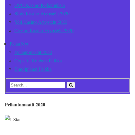
OVO Kasino Kokemuksia
Sloty Kasino Arvostelu 2020
Yeti Kasino Arvostelu 2020
Cozino Kasino Arvostelu 2020
Pelaa Nyt
Peliautomaatit 2020
Cops ‘n’ Robbers Paikka
Emojiplanet Paikka
Peliautomaatit 2020