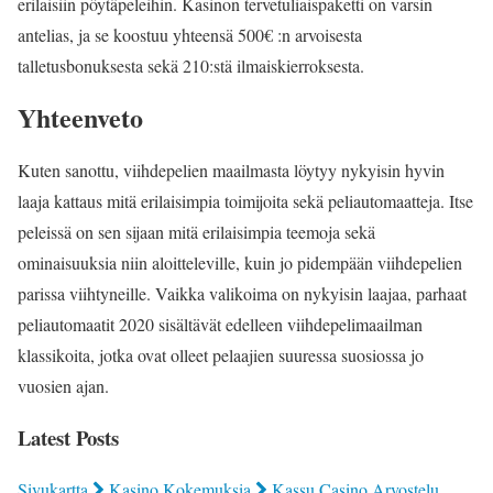
erilaisiin pöytäpeleihin. Kasinon tervetuliaispaketti on varsin
antelias, ja se koostuu yhteensä 500€ :n arvoisesta
talletusbonuksesta sekä 210:stä ilmaiskierroksesta.
Yhteenveto
Kuten sanottu, viihdepelien maailmasta löytyy nykyisin hyvin
laaja kattaus mitä erilaisimpia toimijoita sekä peliautomaatteja. Itse
peleissä on sen sijaan mitä erilaisimpia teemoja sekä
ominaisuuksia niin aloitteleville, kuin jo pidempään viihdepelien
parissa viihtyneille. Vaikka valikoima on nykyisin laajaa, parhaat
peliautomaatit 2020 sisältävät edelleen viihdepelimaailman
klassikoita, jotka ovat olleet pelaajien suuressa suosiossa jo
vuosien ajan.
Latest Posts
Sivukartta
Kasino Kokemuksia
Kassu Casino Arvostelu