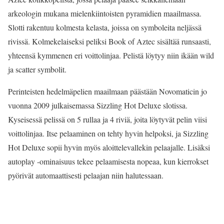
arkeologin mukana mielenkiintoisten pyramidien maailmassa.
Slotti rakentuu kolmesta kelasta, joissa on symboleita neljässä
rivissä. Kolmekelaiseksi peliksi Book of Aztec sisältää runsaasti,
yhteensä kymmenen eri voittolinjaa. Pelistä löytyy niin ikään wild
ja scatter symbolit.
Perinteisten hedelmäpelien maailmaan päästään Novomaticin jo
vuonna 2009 julkaisemassa Sizzling Hot Deluxe slotissa.
Kyseisessä pelissä on 5 rullaa ja 4 riviä, joita löytyvät pelin viisi
voittolinjaa. Itse pelaaminen on tehty hyvin helpoksi, ja Sizzling
Hot Deluxe sopii hyvin myös aloittelevallekin pelaajalle. Lisäksi
autoplay -ominaisuus tekee pelaamisesta nopeaa, kun kierrokset
pyörivät automaattisesti pelaajan niin halutessaan.