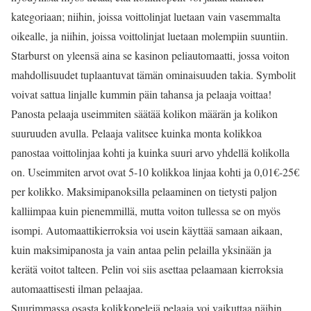
kategoriaan; niihin, joissa voittolinjat luetaan vain vasemmalta
oikealle, ja niihin, joissa voittolinjat luetaan molempiin suuntiin.
Starburst on yleensä aina se kasinon peliautomaatti, jossa voiton
mahdollisuudet tuplaantuvat tämän ominaisuuden takia. Symbolit
voivat sattua linjalle kummin päin tahansa ja pelaaja voittaa!
Panosta pelaaja useimmiten säätää kolikon määrän ja kolikon
suuruuden avulla. Pelaaja valitsee kuinka monta kolikkoa
panostaa voittolinjaa kohti ja kuinka suuri arvo yhdellä kolikolla
on. Useimmiten arvot ovat 5-10 kolikkoa linjaa kohti ja 0,01€-25€
per kolikko. Maksimipanoksilla pelaaminen on tietysti paljon
kalliimpaa kuin pienemmillä, mutta voiton tullessa se on myös
isompi. Automaattikierroksia voi usein käyttää samaan aikaan,
kuin maksimipanosta ja vain antaa pelin pelailla yksinään ja
kerätä voitot talteen. Pelin voi siis asettaa pelaamaan kierroksia
automaattisesti ilman pelaajaa.
Suurimmassa osasta kolikkopelejä pelaaja voi vaikuttaa näihin