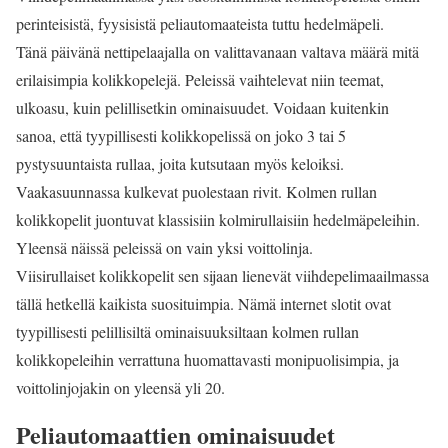
perinteisistä, fyysisistä peliautomaateista tuttu hedelmäpeli.
Tänä päivänä nettipelaajalla on valittavanaan valtava määrä mitä
erilaisimpia kolikkopelejä. Peleissä vaihtelevat niin teemat,
ulkoasu, kuin pelillisetkin ominaisuudet. Voidaan kuitenkin
sanoa, että tyypillisesti kolikkopelissä on joko 3 tai 5
pystysuuntaista rullaa, joita kutsutaan myös keloiksi.
Vaakasuunnassa kulkevat puolestaan rivit. Kolmen rullan
kolikkopelit juontuvat klassisiin kolmirullaisiin hedelmäpeleihin.
Yleensä näissä peleissä on vain yksi voittolinja.
Viisirullaiset kolikkopelit sen sijaan lienevät viihdepelimaailmassa
tällä hetkellä kaikista suosituimpia. Nämä internet slotit ovat
tyypillisesti pelillisiltä ominaisuuksiltaan kolmen rullan
kolikkopeleihin verrattuna huomattavasti monipuolisimpia, ja
voittolinjojakin on yleensä yli 20.
Peliautomaattien ominaisuudet