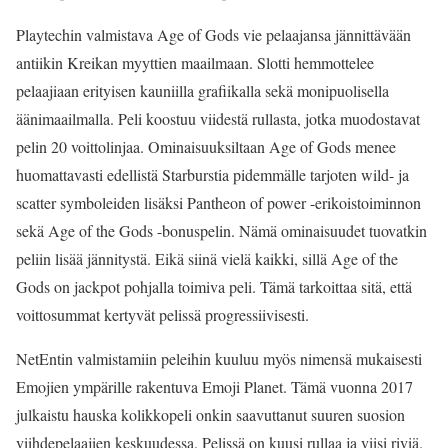
Playtechin valmistava Age of Gods vie pelaajansa jännittävään
antiikin Kreikan myyttien maailmaan. Slotti hemmottelee
pelaajiaan erityisen kauniilla grafiikalla sekä monipuolisella
äänimaailmalla. Peli koostuu viidestä rullasta, jotka muodostavat
pelin 20 voittolinjaa. Ominaisuuksiltaan Age of Gods menee
huomattavasti edellistä Starburstia pidemmälle tarjoten wild- ja
scatter symboleiden lisäksi Pantheon of power -erikoistoiminnon
sekä Age of the Gods -bonuspelin. Nämä ominaisuudet tuovatkin
peliin lisää jännitystä. Eikä siinä vielä kaikki, sillä Age of the
Gods on jackpot pohjalla toimiva peli. Tämä tarkoittaa sitä, että
voittosummat kertyvät pelissä progressiivisesti.
NetEntin valmistamiin peleihin kuuluu myös nimensä mukaisesti
Emojien ympärille rakentuva Emoji Planet. Tämä vuonna 2017
julkaistu hauska kolikkopeli onkin saavuttanut suuren suosion
viihdepelaajien keskuudessa. Pelissä on kuusi rullaa ja viisi riviä.