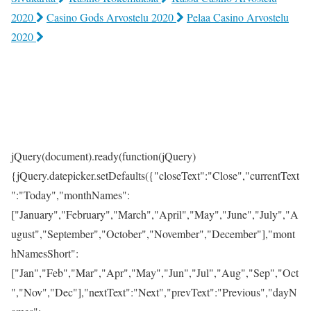
2020
Casino Gods Arvostelu 2020
Pelaa Casino Arvostelu
2020
jQuery(document).ready(function(jQuery)
{jQuery.datepicker.setDefaults({"closeText":"Close","currentText
":"Today","monthNames":
["January","February","March","April","May","June","July","A
ugust","September","October","November","December"],"mont
hNamesShort":
["Jan","Feb","Mar","Apr","May","Jun","Jul","Aug","Sep","Oct
","Nov","Dec"],"nextText":"Next","prevText":"Previous","dayN