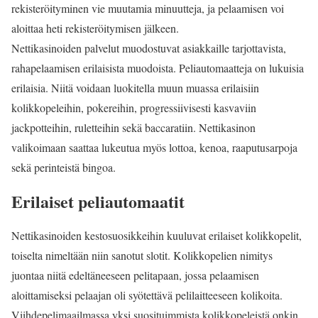
rekisteröityminen vie muutamia minuutteja, ja pelaamisen voi
aloittaa heti rekisteröitymisen jälkeen.
Nettikasinoiden palvelut muodostuvat asiakkaille tarjottavista,
rahapelaamisen erilaisista muodoista. Peliautomaatteja on lukuisia
erilaisia. Niitä voidaan luokitella muun muassa erilaisiin
kolikkopeleihin, pokereihin, progressiivisesti kasvaviin
jackpotteihin, ruletteihin sekä baccaratiin. Nettikasinon
valikoimaan saattaa lukeutua myös lottoa, kenoa, raaputusarpoja
sekä perinteistä bingoa.
Erilaiset peliautomaatit
Nettikasinoiden kestosuosikkeihin kuuluvat erilaiset kolikkopelit,
toiselta nimeltään niin sanotut slotit. Kolikkopelien nimitys
juontaa niitä edeltäneeseen pelitapaan, jossa pelaamisen
aloittamiseksi pelaajan oli syötettävä pelilaitteeseen kolikoita.
Viihdepelimaailmassa yksi suosituimmista kolikkopeleistä onkin