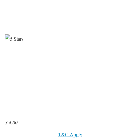
3
4.00
T&C Apply