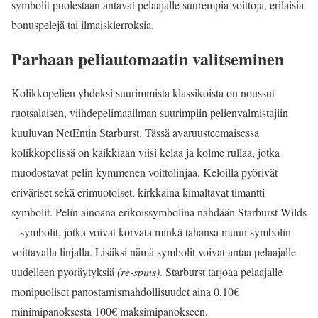
symbolit puolestaan antavat pelaajalle suurempia voittoja, erilaisia
bonuspelejä tai ilmaiskierroksia.
Parhaan peliautomaatin valitseminen
Kolikkopelien yhdeksi suurimmista klassikoista on noussut
ruotsalaisen, viihdepelimaailman suurimpiin pelienvalmistajiin
kuuluvan NetEntin Starburst. Tässä avaruusteemaisessa
kolikkopelissä on kaikkiaan viisi kelaa ja kolme rullaa, jotka
muodostavat pelin kymmenen voittolinjaa. Keloilla pyörivät
eriväriset sekä erimuotoiset, kirkkaina kimaltavat timantti
symbolit. Pelin ainoana erikoissymbolina nähdään Starburst Wilds
– symbolit, jotka voivat korvata minkä tahansa muun symbolin
voittavalla linjalla. Lisäksi nämä symbolit voivat antaa pelaajalle
uudelleen pyöräytyksiä
(re-spins)
. Starburst tarjoaa pelaajalle
monipuoliset panostamismahdollisuudet aina 0,10€
minimipanoksesta 100€ maksimipanokseen.