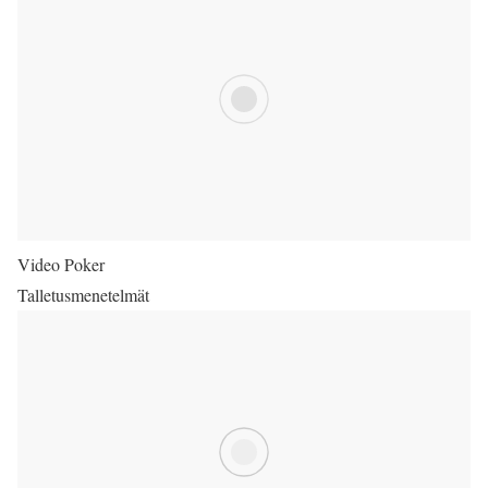
Video Poker
Talletusmenetelmät