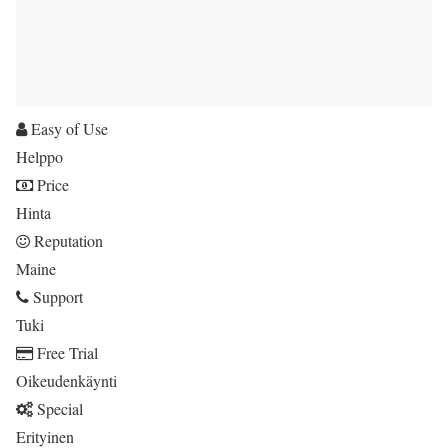
Easy of Use
Helppo
Price
Hinta
Reputation
Maine
Support
Tuki
Free Trial
Oikeudenkäynti
Special
Erityinen