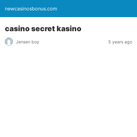
newcasinosbonus.com
casino secret kasino
Jensen boy
5 years ago