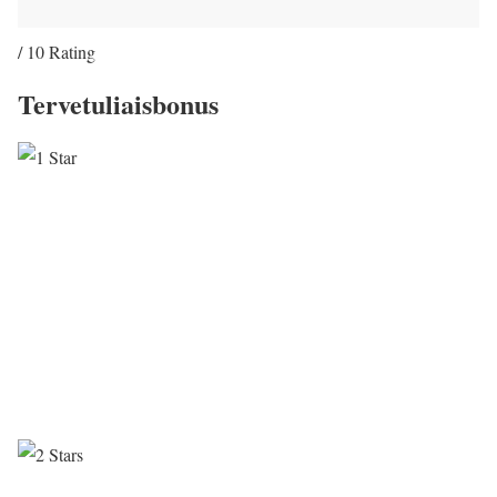
/ 10
Rating
Tervetuliaisbonus