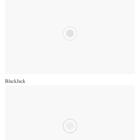
BlackJack