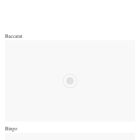
Baccarat
Bingo