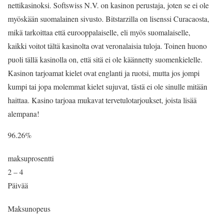
nettikasinoksi. Softswiss N.V. on kasinon perustaja, joten se ei ole
myöskään suomalainen sivusto. Bitstarzilla on lisenssi Curacaosta,
mikä tarkoittaa että eurooppalaiselle, eli myös suomalaiselle,
kaikki voitot tältä kasinolta ovat veronalaisia tuloja. Toinen huono
puoli tällä kasinolla on, että sitä ei ole käännetty suomenkielelle.
Kasinon tarjoamat kielet ovat englanti ja ruotsi, mutta jos jompi
kumpi tai jopa molemmat kielet sujuvat, tästä ei ole sinulle mitään
haittaa. Kasino tarjoaa mukavat tervetulotarjoukset, joista lisää
alempana!
96.26%
maksuprosentti
2 – 4
Päivää
Maksunopeus