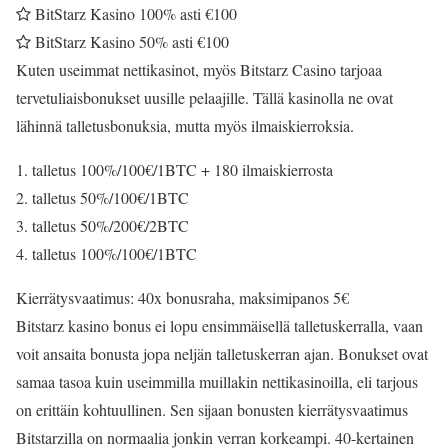
BitStarz Kasino
100% asti €100
BitStarz Kasino
50% asti €100
Kuten useimmat nettikasinot, myös Bitstarz Casino tarjoaa
tervetuliaisbonukset uusille pelaajille. Tällä kasinolla ne ovat
lähinnä talletusbonuksia, mutta myös ilmaiskierroksia.
1. talletus 100%/100€/1BTC + 180 ilmaiskierrosta
2. talletus 50%/100€/1BTC
3. talletus 50%/200€/2BTC
4. talletus 100%/100€/1BTC
Kierrätysvaatimus: 40x bonusraha, maksimipanos 5€
Bitstarz kasino bonus ei lopu ensimmäisellä talletuskerralla, vaan
voit ansaita bonusta jopa neljän talletuskerran ajan. Bonukset ovat
samaa tasoa kuin useimmilla muillakin nettikasinoilla, eli tarjous
on erittäin kohtuullinen. Sen sijaan bonusten kierrätysvaatimus
Bitstarzilla on normaalia jonkin verran korkeampi. 40-kertainen