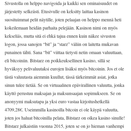
Sivustolla on helppo navigoida ja kaikki sen ominaisuudet on
järjestetty selkeästi. Etusivulle on keksitty laittaa kasinon
suosituimmat pelit näytille, joten pelaajan on helppo mennä heti
kokeilemaan heidän parhaita pelejään. Kasinon nimi on myös
kekseliäs, mutta sitä ei ehkä tajua ennen kuin näkee sivuston
logon, jossa sanojen “bit” ja “starz” väliin on laitetta mukavan
punainen tähti. Sana “bit” viittaa tietysti netin omaan valuuttaan,
eli bitcoiniin. Bitstarz on poikkeuksellinen kasino, sillä se
hyväksyy pelivaluutaksi eurojen lisäksi myös bitcoinin. Jos et ole
tästä valuutasta aiemmin kuullut, tässä tärkeimmät asiat, jotka
sinun tulee tietää. Se on virtuaalinen epävirallinen valuutta, jonka
käyttö perustuu maksajan ja maksunsaajan sopimukseen. Se on
anonyymi maksutapa ja yksi euro vastaa kirjoitushetkellä
4709,28€. Useimmilla kasinoilla bitcoin ei ole käypä valuutta,
joten jos haluat bitcoinilla pelata, Bitstarz on oikea kasino sinulle!
Bitstarz julkaistiin vuonna 2015, joten se on jo hieman vanhempi