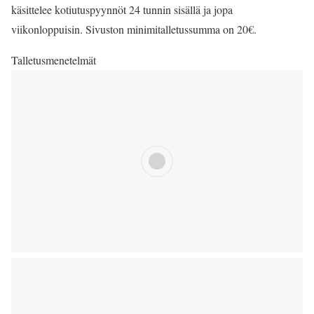
käsittelee kotiutuspyynnöt 24 tunnin sisällä ja jopa
viikonloppuisin. Sivuston minimitalletussumma on 20€.
Talletusmenetelmät