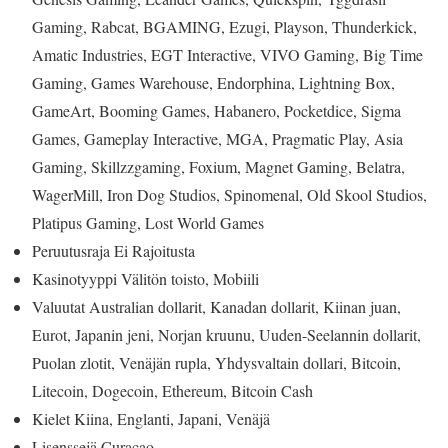
Gaming, Rabcat, BGAMING, Ezugi, Playson, Thunderkick,
Amatic Industries, EGT Interactive, VIVO Gaming, Big Time
Gaming, Games Warehouse, Endorphina, Lightning Box,
GameArt, Booming Games, Habanero, Pocketdice, Sigma
Games, Gameplay Interactive, MGA, Pragmatic Play, Asia
Gaming, Skillzzgaming, Foxium, Magnet Gaming, Belatra,
WagerMill, Iron Dog Studios, Spinomenal, Old Skool Studios,
Platipus Gaming, Lost World Games
Peruutusraja
Ei Rajoitusta
Kasinotyyppi
Välitön toisto, Mobiili
Valuutat
Australian dollarit, Kanadan dollarit, Kiinan juan,
Eurot, Japanin jeni, Norjan kruunu, Uuden-Seelannin dollarit,
Puolan zlotit, Venäjän rupla, Yhdysvaltain dollari, Bitcoin,
Litecoin, Dogecoin, Ethereum, Bitcoin Cash
Kielet
Kiina, Englanti, Japani, Venäjä
Lisenssejä
Curacao