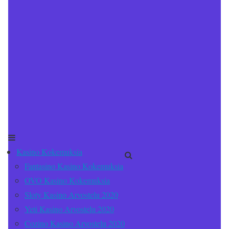
Kasino Kokemuksia
Fantasino Kasino Kokemuksia
OVO Kasino Kokemuksia
Sloty Kasino Arvostelu 2020
Yeti Kasino Arvostelu 2020
Cozino Kasino Arvostelu 2020