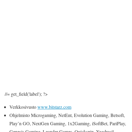
//= get_field('label'); ?>
Verkkosivusto
www.bitstarz.com
Ohjelmisto
Microgaming, NetEnt, Evolution Gaming, Betsoft,
Play’n GO, NextGen Gaming, 1x2Gaming, iSoftBet, PariPlay,
Genesis Gaming, Leander Games, Quickspin, Yggdrasil