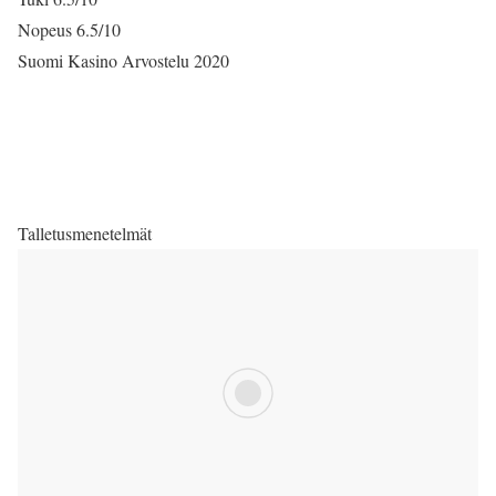
Nopeus 6.5/10
Suomi Kasino Arvostelu 2020
Talletusmenetelmät