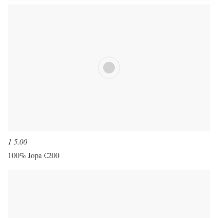
1
5.00
100% Jopa €200