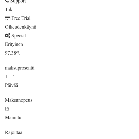
Support
Tuki
Free Trial
Oikeudenkäynti
Special
Erityinen
97.38%
maksuprosentti
1 – 4
Päivää
Maksunopeus
Ei
Mainittu
Rajoittaa