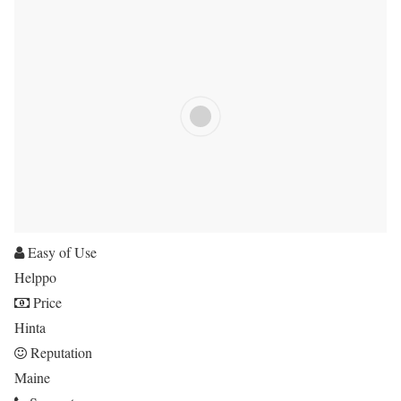
Easy of Use
Helppo
Price
Hinta
Reputation
Maine