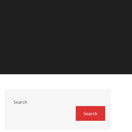
Search
Search