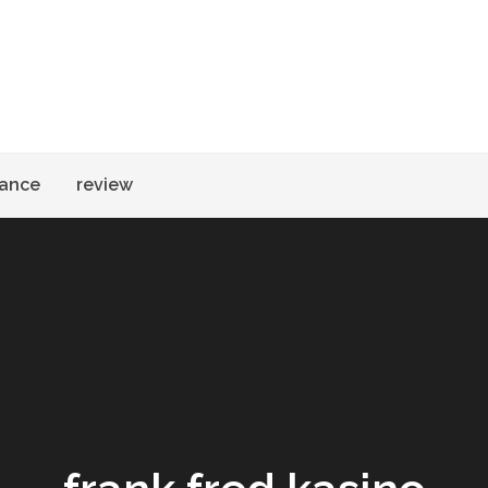
rance
review