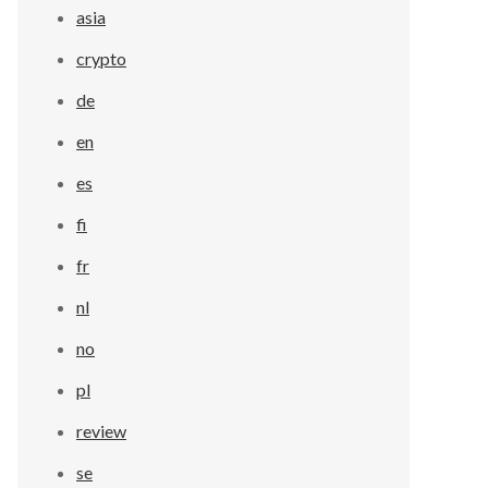
asia
crypto
de
en
es
fi
fr
nl
no
pl
review
se