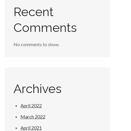
Recent
Comments
No comments to show.
Archives
April 2022
March 2022
April 2021