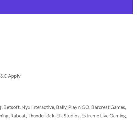
&C Apply
Betsoft, Nyx Interactive, Bally, Play’n GO, Barcrest Games,
ng, Rabcat, Thunderkick, Elk Studios, Extreme Live Gaming,