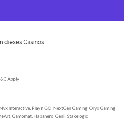
n dieses Casinos
&C Apply
Nyx Interactive, Play’n GO, NextGen Gaming, Oryx Gaming,
eArt, Gamomat, Habanero, Genii, Stakelogic