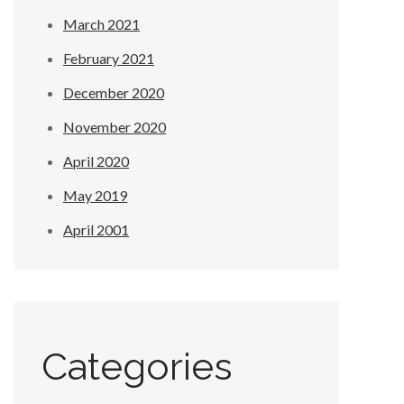
March 2021
February 2021
December 2020
November 2020
April 2020
May 2019
April 2001
Categories