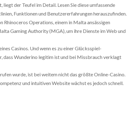
, liegt der Teufel im Detail. Lesen Sie diese umfassende
linien, Funktionen und Benutzererfahrungen herauszufinden.
on Rhinoceros Operations, einem in Malta ansässigen
er Malta Gaming Authority (MGA), um ihre Dienste im Web und
t eines Casinos. Und wenn es zu einer Glücksspiel-
, dass Wunderino legitim ist und bei Missbrauch verklagt
erufen wurde, ist bei weitem nicht das größte Online-Casino.
ompetenz und intuitiven Website wächst es jedoch schnell.