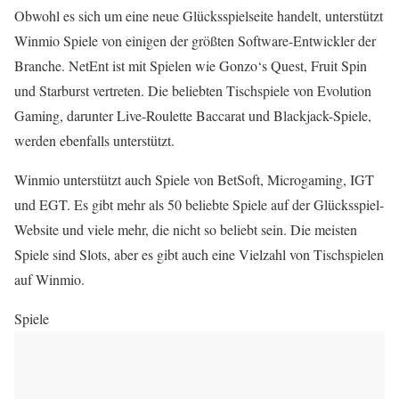
Obwohl es sich um eine neue Glücksspielseite handelt, unterstützt
Winmio Spiele von einigen der größten Software-Entwickler der
Branche. NetEnt ist mit Spielen wie Gonzo‘s Quest, Fruit Spin
und Starburst vertreten. Die beliebten Tischspiele von Evolution
Gaming, darunter Live-Roulette Baccarat und Blackjack-Spiele,
werden ebenfalls unterstützt.
Winmio unterstützt auch Spiele von BetSoft, Microgaming, IGT
und EGT. Es gibt mehr als 50 beliebte Spiele auf der Glücksspiel-
Website und viele mehr, die nicht so beliebt sein. Die meisten
Spiele sind Slots, aber es gibt auch eine Vielzahl von Tischspielen
auf Winmio.
Spiele