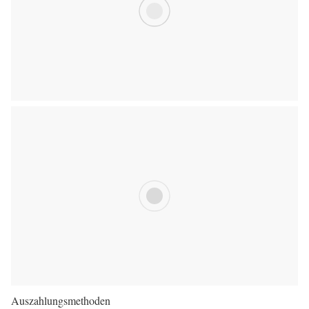
Auszahlungsmethoden