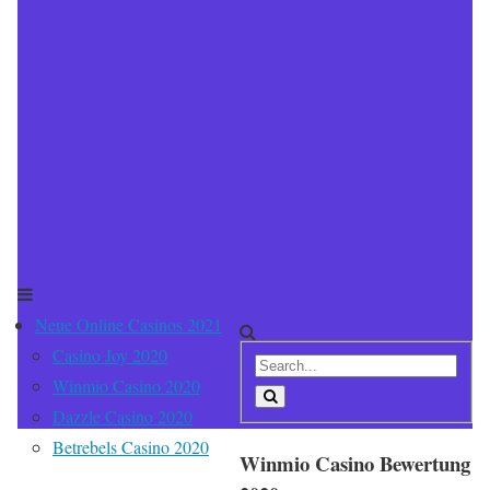
Neue Online Casinos 2021
Casino Joy 2020
Winmio Casino 2020
Dazzle Casino 2020
Betrebels Casino 2020
Winmio Casino Bewertung