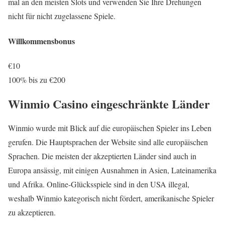
mal an den meisten Slots und verwenden Sie Ihre Drehungen
nicht für nicht zugelassene Spiele.
Willkommensbonus
€10
100% bis zu €200
Winmio Casino eingeschränkte Länder
Winmio wurde mit Blick auf die europäischen Spieler ins Leben
gerufen. Die Hauptsprachen der Website sind alle europäischen
Sprachen. Die meisten der akzeptierten Länder sind auch in
Europa ansässig, mit einigen Ausnahmen in Asien, Lateinamerika
und Afrika. Online-Glücksspiele sind in den USA illegal,
weshalb Winmio kategorisch nicht fördert, amerikanische Spieler
zu akzeptieren.