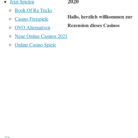
2020
Jetzt Spielen
Book Of Ra Tricks
Hallo, herzlich willkommen zur
Casino Freispiele
Rezension dieses Casinos
OVO Alternativen
Neue Online Casinos 2021
Online Casino Spiele