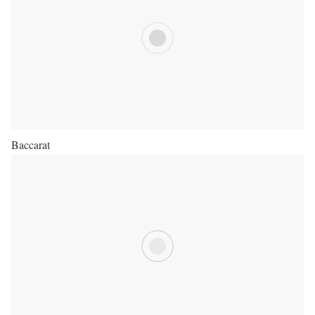
Baccarat