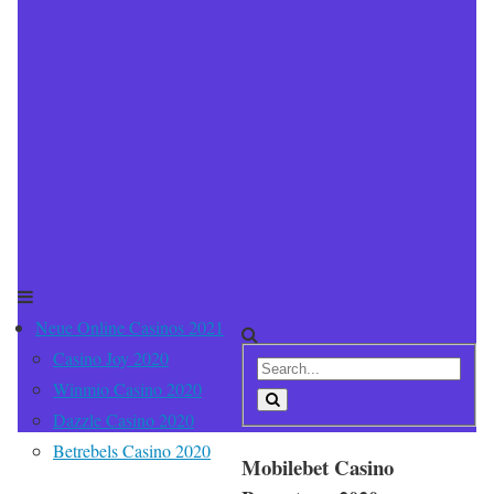
Neue Online Casinos 2021
Casino Joy 2020
Winmio Casino 2020
Dazzle Casino 2020
Betrebels Casino 2020
Mobilebet Casino