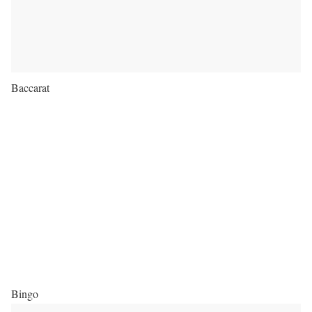
Baccarat
Bingo