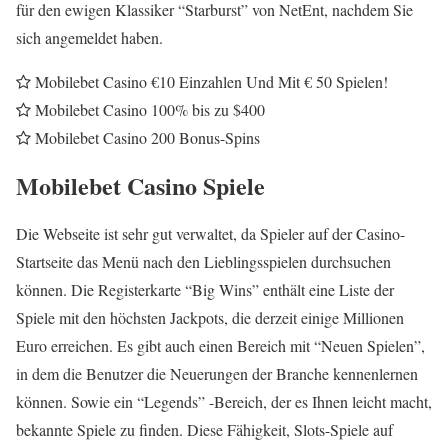
für den ewigen Klassiker “Starburst” von NetEnt, nachdem Sie
sich angemeldet haben.
Mobilebet Casino
€10 Einzahlen Und Mit € 50 Spielen!
Mobilebet Casino
100% bis zu $400
Mobilebet Casino
200 Bonus-Spins
Mobilebet Casino Spiele
Die Webseite ist sehr gut verwaltet, da Spieler auf der Casino-
Startseite das Menü nach den Lieblingsspielen durchsuchen
können. Die Registerkarte “Big Wins” enthält eine Liste der
Spiele mit den höchsten Jackpots, die derzeit einige Millionen
Euro erreichen. Es gibt auch einen Bereich mit “Neuen Spielen”,
in dem die Benutzer die Neuerungen der Branche kennenlernen
können. Sowie ein “Legends” -Bereich, der es Ihnen leicht macht,
bekannte Spiele zu finden. Diese Fähigkeit, Slots-Spiele auf