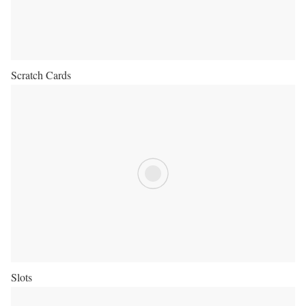
Scratch Cards
Slots