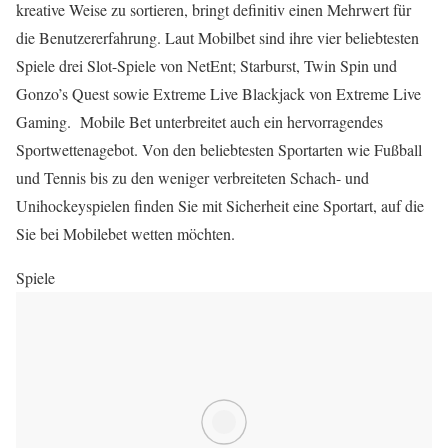
kreative Weise zu sortieren, bringt definitiv einen Mehrwert für
die Benutzererfahrung. Laut Mobilbet sind ihre vier beliebtesten
Spiele drei Slot-Spiele von NetEnt; Starburst, Twin Spin und
Gonzo’s Quest sowie Extreme Live Blackjack von Extreme Live
Gaming. Mobile Bet unterbreitet auch ein hervorragendes
Sportwettenagebot. Von den beliebtesten Sportarten wie Fußball
und Tennis bis zu den weniger verbreiteten Schach- und
Unihockeyspielen finden Sie mit Sicherheit eine Sportart, auf die
Sie bei Mobilebet wetten möchten.
Spiele