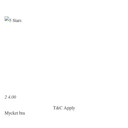
2
4.00
T&C Apply
Mycket bra