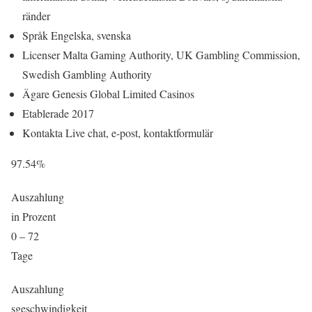
ränder
Språk
Engelska, svenska
Licenser
Malta Gaming Authority, UK Gambling Commission,
Swedish Gambling Authority
Ägare
Genesis Global Limited Casinos
Etablerade
2017
Kontakta
Live chat, e-post, kontaktformulär
97.54%
Auszahlung
in Prozent
0 – 72
Tage
Auszahlung
sgeschwindigkeit