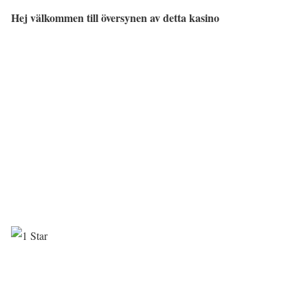
Hej välkommen till översynen av detta kasino