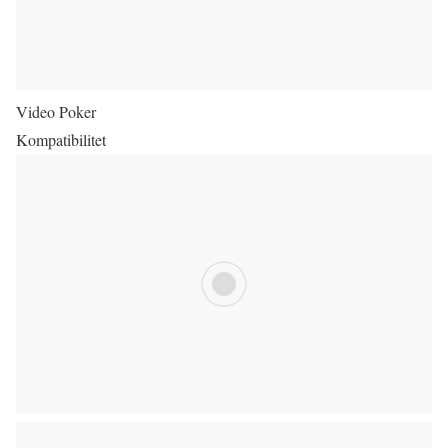
Video Poker
Kompatibilitet