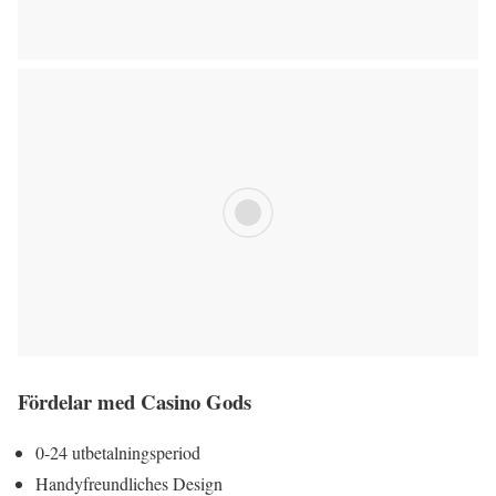
Fördelar med Casino Gods
0-24 utbetalningsperiod
Handyfreundliches Design