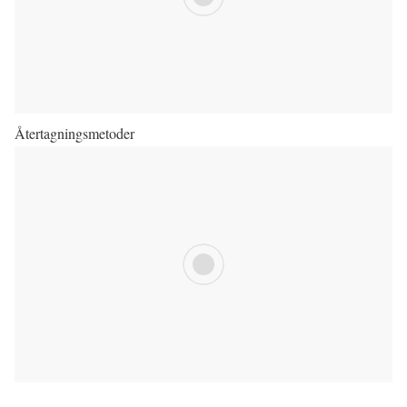
Återtagningsmetoder