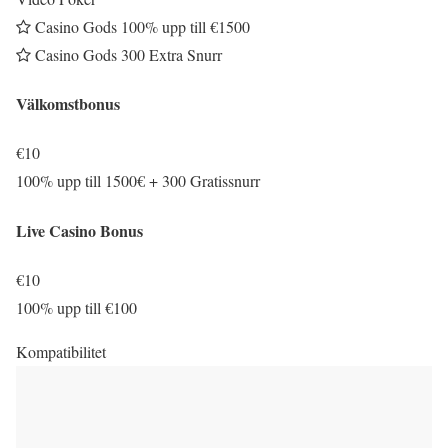
Casino Gods
100% upp till €1500
Casino Gods
300 Extra Snurr
Välkomstbonus
€10
100% upp till 1500€ + 300 Gratissnurr
Live Casino Bonus
€10
100% upp till €100
Kompatibilitet