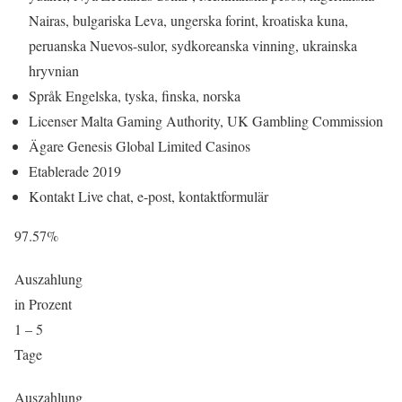
Nairas, bulgariska Leva, ungerska forint, kroatiska kuna,
peruanska Nuevos-sulor, sydkoreanska vinning, ukrainska
hryvnian
Språk
Engelska, tyska, finska, norska
Licenser
Malta Gaming Authority, UK Gambling Commission
Ägare
Genesis Global Limited Casinos
Etablerade
2019
Kontakt
Live chat, e-post, kontaktformulär
97.57%
Auszahlung
in Prozent
1 – 5
Tage
Auszahlung