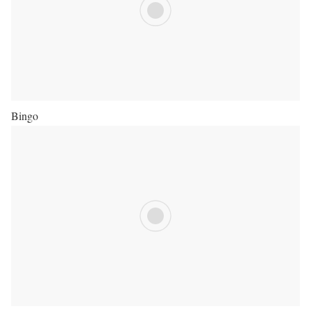
Bingo