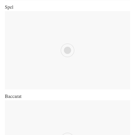
Spel
Baccarat