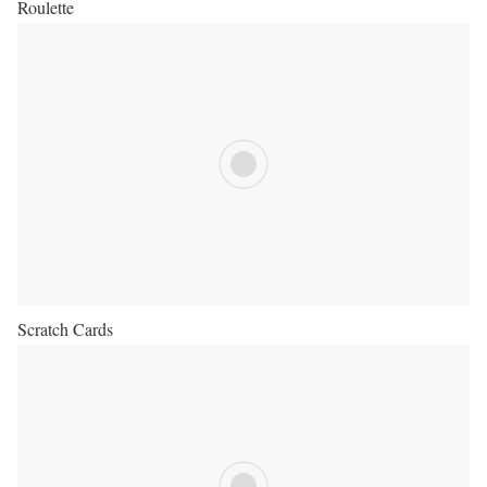
Roulette
Scratch Cards