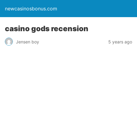
newcasinosbonus.com
casino gods recension
Jensen boy
5 years ago