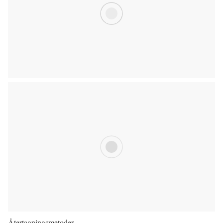
Återtagningsmetoder