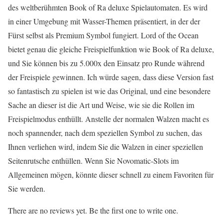
des weltberühmten Book of Ra deluxe Spielautomaten. Es wird
in einer Umgebung mit Wasser-Themen präsentiert, in der der
Fürst selbst als Premium Symbol fungiert. Lord of the Ocean
bietet genau die gleiche Freispielfunktion wie Book of Ra deluxe,
und Sie können bis zu 5.000x den Einsatz pro Runde während
der Freispiele gewinnen. Ich würde sagen, dass diese Version fast
so fantastisch zu spielen ist wie das Original, und eine besondere
Sache an dieser ist die Art und Weise, wie sie die Rollen im
Freispielmodus enthüllt. Anstelle der normalen Walzen macht es
noch spannender, nach dem speziellen Symbol zu suchen, das
Ihnen verliehen wird, indem Sie die Walzen in einer speziellen
Seitenrutsche enthüllen. Wenn Sie Novomatic-Slots im
Allgemeinen mögen, könnte dieser schnell zu einem Favoriten für
Sie werden.
There are no reviews yet. Be the first one to write one.