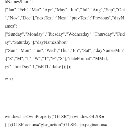
hNamesShort":
["Jan","Feb","Mar","Apr","May","Jun","Jul","Aug","Sep","Oct
","Nov","Dec"],"nextText":"Next","prevText":"Previous","dayN
ames":
["Sunday","Monday","Tuesday","Wednesday","Thursday","Frid
ay","Saturday"],"dayNamesShort":
["Sun","Mon","Tue","Wed","Thu","Fri","Sat"],"dayNamesMin"
:["S","M","T","W","T","F","S"],"dateFormat":"MM d,
yy","firstDay":1,"isRTL":false});});
/* */
window.hasOwnProperty("GLSR")||(window.GLSR=
{});GLSR.action="glsr_action";GLSR.ajaxpagination=