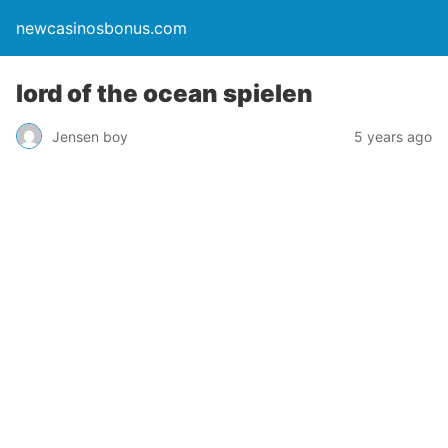
newcasinosbonus.com
lord of the ocean spielen
Jensen boy
5 years ago