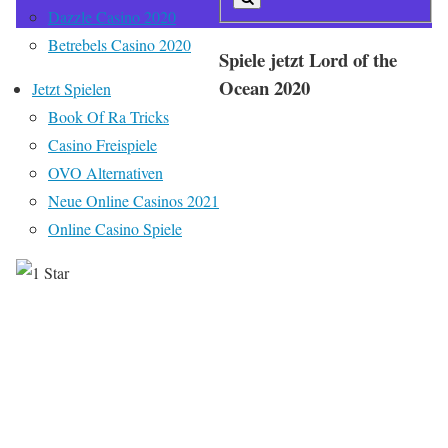
Dazzle Casino 2020
Betrebels Casino 2020
Spiele jetzt Lord of the
Ocean 2020
Jetzt Spielen
Book Of Ra Tricks
Casino Freispiele
OVO Alternativen
Neue Online Casinos 2021
Online Casino Spiele