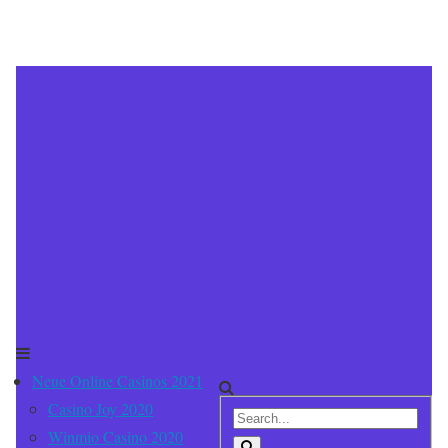
Neue Online Casinos 2021
Casino Joy 2020
Winmio Casino 2020