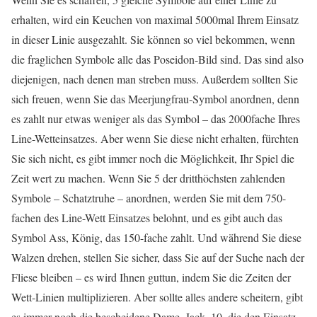
erhalten, wird ein Keuchen von maximal 5000mal Ihrem Einsatz
in dieser Linie ausgezahlt. Sie können so viel bekommen, wenn
die fraglichen Symbole alle das Poseidon-Bild sind. Das sind also
diejenigen, nach denen man streben muss. Außerdem sollten Sie
sich freuen, wenn Sie das Meerjungfrau-Symbol anordnen, denn
es zahlt nur etwas weniger als das Symbol – das 2000fache Ihres
Line-Wetteinsatzes. Aber wenn Sie diese nicht erhalten, fürchten
Sie sich nicht, es gibt immer noch die Möglichkeit, Ihr Spiel die
Zeit wert zu machen. Wenn Sie 5 der dritthöchsten zahlenden
Symbole – Schatztruhe – anordnen, werden Sie mit dem 750-
fachen des Line-Wett Einsatzes belohnt, und es gibt auch das
Symbol Ass, König, das 150-fache zahlt. Und während Sie diese
Walzen drehen, stellen Sie sicher, dass Sie auf der Suche nach der
Fliese bleiben – es wird Ihnen guttun, indem Sie die Zeiten der
Wett-Linien multiplizieren. Aber sollte alles andere scheitern, gibt
es immer noch die bescheidene Dame, Jack, 10, die den Einsatz