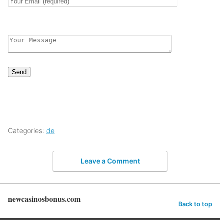
Categories:
de
Leave a Comment
newcasinosbonus.com
Back to top