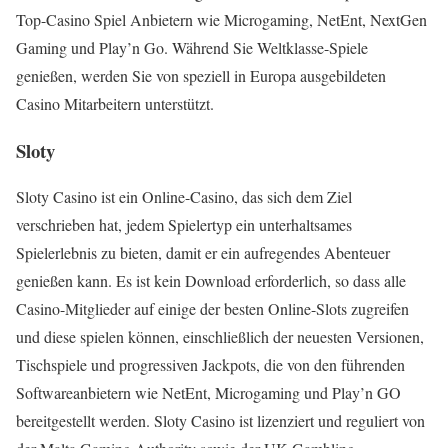
Top-Casino Spiel Anbietern wie Microgaming, NetEnt, NextGen
Gaming und Play’n Go. Während Sie Weltklasse-Spiele
genießen, werden Sie von speziell in Europa ausgebildeten
Casino Mitarbeitern unterstützt.
Sloty
Sloty Casino ist ein Online-Casino, das sich dem Ziel
verschrieben hat, jedem Spielertyp ein unterhaltsames
Spielerlebnis zu bieten, damit er ein aufregendes Abenteuer
genießen kann. Es ist kein Download erforderlich, so dass alle
Casino-Mitglieder auf einige der besten Online-Slots zugreifen
und diese spielen können, einschließlich der neuesten Versionen,
Tischspiele und progressiven Jackpots, die von den führenden
Softwareanbietern wie NetEnt, Microgaming und Play’n GO
bereitgestellt werden. Sloty Casino ist lizenziert und reguliert von