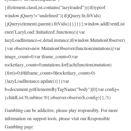
{if(element.classList.contains("lazyloaded")){if(typeof
window.jQuery!="undefined"){if(jQuery.fn.fitVids)
{jQuery(element).parent().fitVids()}}}}}};window.addEventList
ener('LazyLoad::Initialized',function(e){var
lazyLoadInstance=e.detail.instance;if(window.MutationObserver)
{var observer=new MutationObserver(function(mutations){var
image_count=0;var iframe_count=0;var
rocketlazy_count=0;mutations.forEach(function(mutation)
{for(i=0;i0||iframe_count>0||rocketlazy_count>0)
{lazyLoadInstance.update()}});var
b=document.getElementsByTagName("body")[0];var config=
{childList:!0,subtree:!0};observer.observe(b,config)}},!1)
Gambling can be addictive, please play responsibly. For more
information on support tools, please visit our Responsible
Gambling page