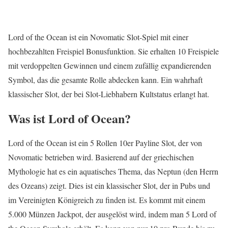
Lord of the Ocean ist ein Novomatic Slot-Spiel mit einer
hochbezahlten Freispiel Bonusfunktion. Sie erhalten 10 Freispiele
mit verdoppelten Gewinnen und einem zufällig expandierenden
Symbol, das die gesamte Rolle abdecken kann. Ein wahrhaft
klassischer Slot, der bei Slot-Liebhabern Kultstatus erlangt hat.
Was ist Lord of Ocean?
Lord of the Ocean ist ein 5 Rollen 10er Payline Slot, der von
Novomatic betrieben wird. Basierend auf der griechischen
Mythologie hat es ein aquatisches Thema, das Neptun (den Herrn
des Ozeans) zeigt. Dies ist ein klassischer Slot, der in Pubs und
im Vereinigten Königreich zu finden ist. Es kommt mit einem
5.000 Münzen Jackpot, der ausgelöst wird, indem man 5 Lord of