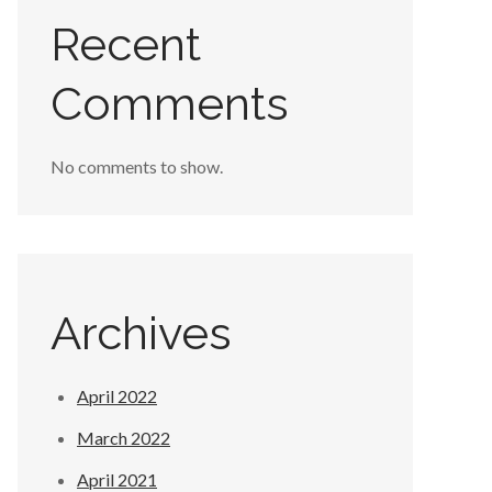
Recent
Comments
No comments to show.
Archives
April 2022
March 2022
April 2021