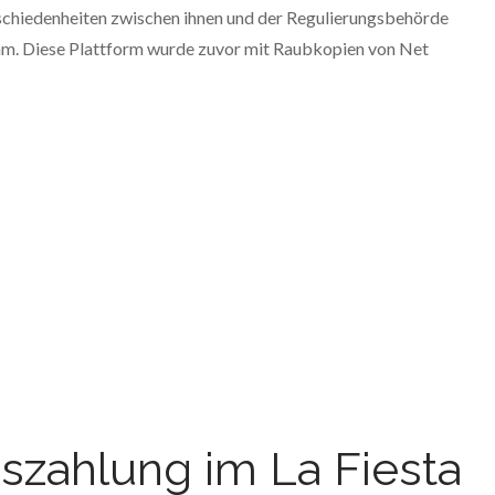
rschiedenheiten zwischen ihnen und der Regulierungsbehörde
am. Diese Plattform wurde zuvor mit Raubkopien von Net
szahlung im La Fiesta