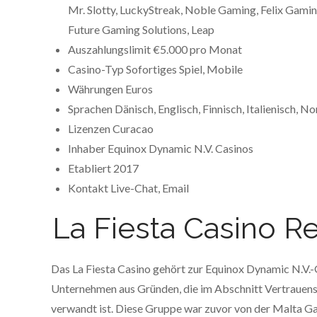
Mr. Slotty, LuckyStreak, Noble Gaming, Felix Gami
Future Gaming Solutions, Leap
Auszahlungslimit
€5.000 pro Monat
Casino-Typ
Sofortiges Spiel, Mobile
Währungen
Euros
Sprachen
Dänisch, Englisch, Finnisch, Italienisch, N
Lizenzen
Curacao
Inhaber
Equinox Dynamic N.V. Casinos
Etabliert
2017
Kontakt
Live-Chat, Email
La Fiesta Casino Re
Das La Fiesta Casino gehört zur Equinox Dynamic N.V.-G
Unternehmen aus Gründen, die im Abschnitt Vertrauens
verwandt ist. Diese Gruppe war zuvor von der Malta Gam