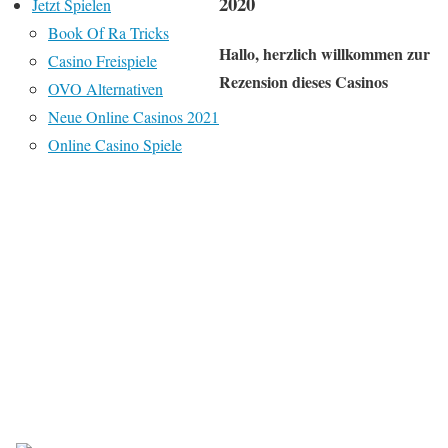
2020
Jetzt Spielen
Book Of Ra Tricks
Hallo, herzlich willkommen zur
Casino Freispiele
Rezension dieses Casinos
OVO Alternativen
Neue Online Casinos 2021
Online Casino Spiele