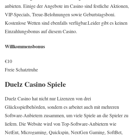
anbieten. Einige der Angebote im Casino sind festliche Aktionen,
VIP-Specials, Treue-Belohnungen sowie Geburtstagsboni.
Kostenlose Wetten sind ebenfalls verfügbar.Leider gibt es keinen
Einzahlungsbonus auf diesem Casino.
Willkommensbonus
€10
Freie Schatztruhe
Duelz Casino Spiele
Duelz Casino hat nicht nur Lizenzen von drei
Glücksspielbehörden, sondern es arbeitet auch mit mehreren
Software-Anbietern zusammen, um viele Spiele an die Spieler zu
liefern. Die Website wird von Top-Software-Anbietern wie
NetEnt, Microgaming, Quickspin, NextGen Gaming, SoftBet,