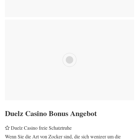
Duelz Casino Bonus Angebot
Duelz Casino
freie Schatztruhe
Wenn Sie die Art von Zocker sind, die sich weniger um die