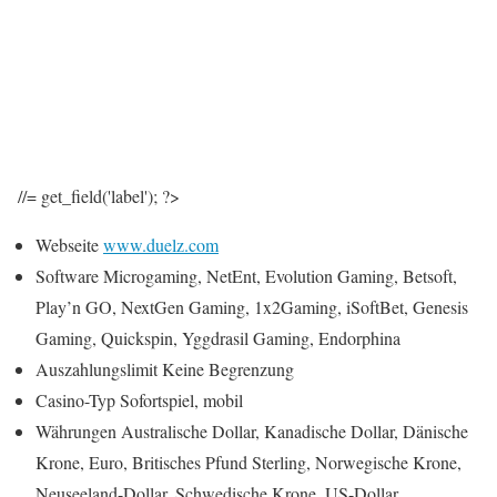
//= get_field('label'); ?>
Webseite
www.duelz.com
Software
Microgaming, NetEnt, Evolution Gaming, Betsoft,
Play’n GO, NextGen Gaming, 1x2Gaming, iSoftBet, Genesis
Gaming, Quickspin, Yggdrasil Gaming, Endorphina
Auszahlungslimit
Keine Begrenzung
Casino-Typ
Sofortspiel, mobil
Währungen
Australische Dollar, Kanadische Dollar, Dänische
Krone, Euro, Britisches Pfund Sterling, Norwegische Krone,
Neuseeland-Dollar, Schwedische Krone, US-Dollar