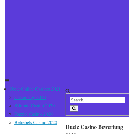
Neue Online Casinos 2021
Casino Joy 2020
Winmio Casino 2020
Dazzle Casino 2020
Betrebels Casino 2020
Duelz Casino Bewertung