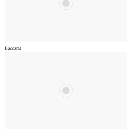
Baccarat