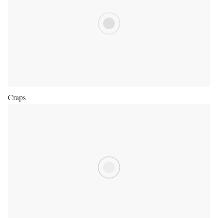
Craps