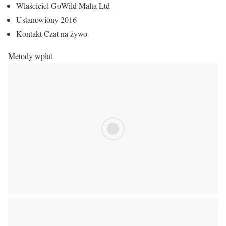
Właściciel
GoWild Malta Ltd
Ustanowiony
2016
Kontakt
Czat na żywo
Metody wpłat