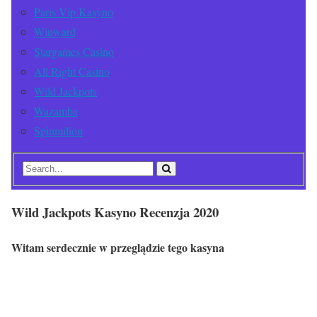
Paris Vip Kasyno
Winward
Stargames Casino
All Right Casino
Wild Jackpots
Wazamba
Spinmilion
Wild Jackpots Kasyno Recenzja 2020
Witam serdecznie w przeglądzie tego kasyna