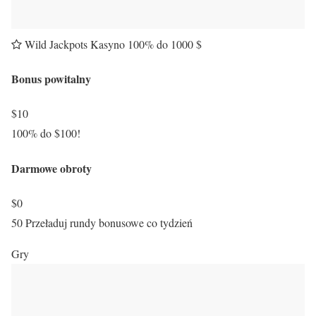
Wild Jackpots Kasyno
100% do 1000 $
Bonus powitalny
$10
100% do $100!
Darmowe obroty
$0
50 Przeładuj rundy bonusowe co tydzień
Gry