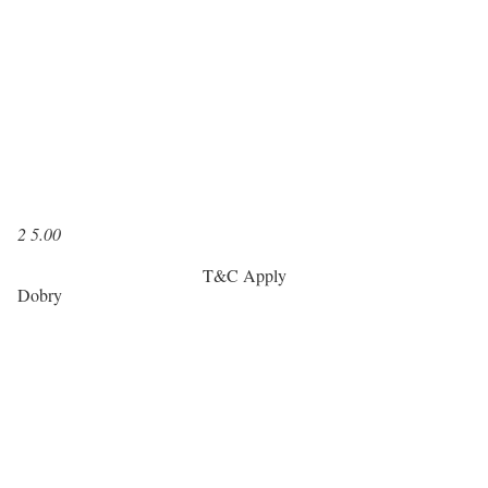
2
5.00
T&C Apply
Dobry