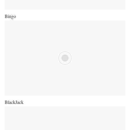
Bingo
BlackJack