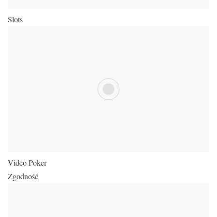
Slots
Video Poker
Zgodność