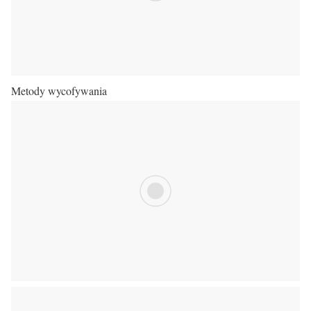
Metody wycofywania