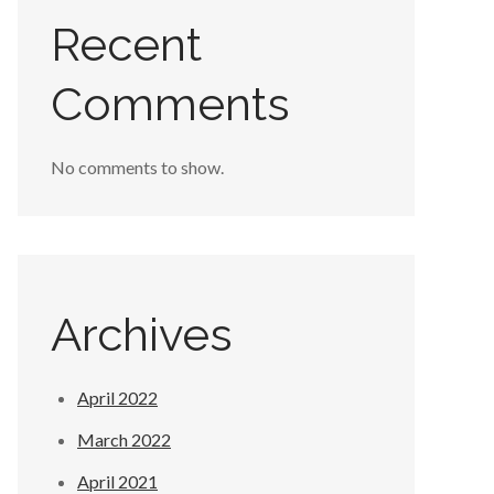
Recent
Comments
No comments to show.
Archives
April 2022
March 2022
April 2021