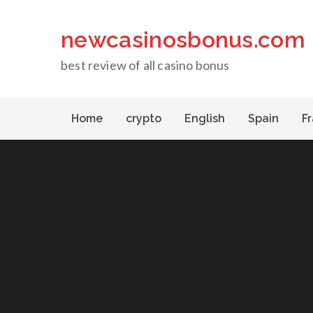
Skip
to
newcasinosbonus.com
content
best review of all casino bonus
Home
crypto
English
Spain
F