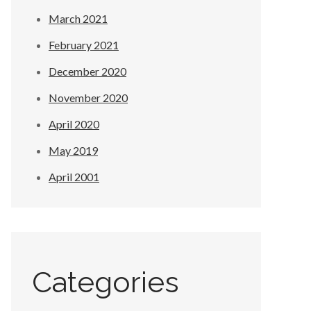
March 2021
February 2021
December 2020
November 2020
April 2020
May 2019
April 2001
Categories