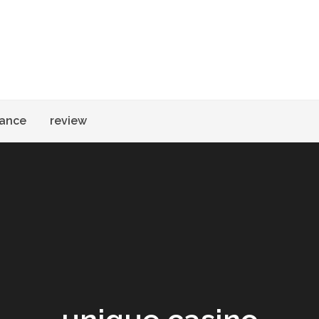
rance
review